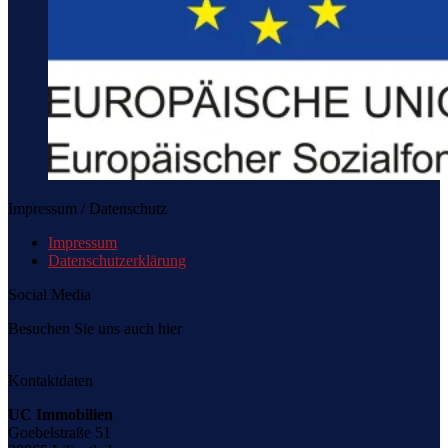
Impressum / Datenschutz
Impressum
Datenschutzerklärung
Social Media
Besuchen Sie uns auch hier
Kontaktdaten
UC Immobilien
Goebelstraße 51