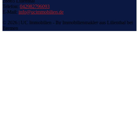
28865 Lilienthal
Telefon:
042982796093
E-Mail:
info@ucimmobilien.de
© 2026 | UC Immobilien - Ihr Immobilienmakler aus Lilienthal bei
Bremen