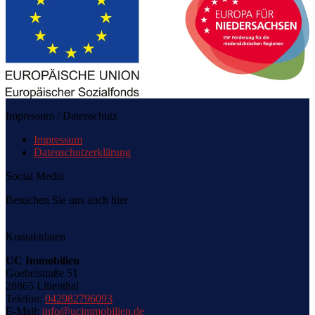
Impressum / Datenschutz
Impressum
Datenschutzerklärung
Social Media
Besuchen Sie uns auch hier
Kontaktdaten
UC Immobilien
Goebelstraße 51
28865 Lilienthal
Telefon:
042982796093
E-Mail:
info@ucimmobilien.de