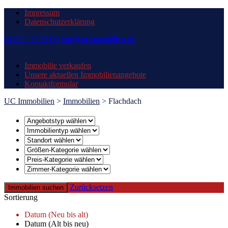
Impressum
Datenschutzerklärung
04298 / 2796093
info@ucimmobilien.de
Immobilie verkaufen
Unsere aktuellen Immobilienangebote
Kontaktformular
UC Immobilien
>
Immobilien
>
Flachdach
Zurücksetzen
Immobilien suchen
Sortierung
Datum (Neu bis alt)
Datum (Alt bis neu)