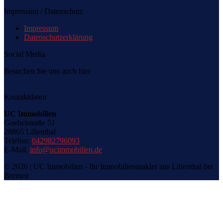
Impressum / Datenschutz
Impressum
Datenschutzerklärung
Social Media
Besuchen Sie uns auch hier
Kontaktdaten
UC Immobilien
Goebelstraße 51
28865 Lilienthal
Telefon:
042982796093
E-Mail:
info@ucimmobilien.de
© 2026 | UC Immobilien - Ihr Immobilienmakler aus Lilienthal bei
Bremen