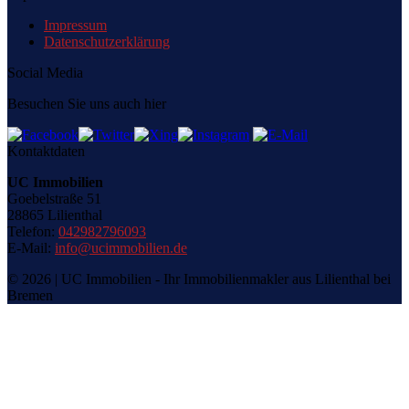
Impressum
Datenschutzerklärung
Social Media
Besuchen Sie uns auch hier
Kontaktdaten
UC Immobilien
Goebelstraße 51
28865 Lilienthal
Telefon:
042982796093
E-Mail:
info@ucimmobilien.de
© 2026 | UC Immobilien - Ihr Immobilienmakler aus Lilienthal bei
Bremen