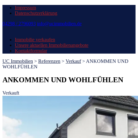
Impressum
Datenschutzerklärung
04298 / 2796093
info@ucimmobilien.de
Immobilie verkaufen
Unsere aktuellen Immobilienangebote
Kontaktformular
UC Immobilien
>
Referenzen
>
Verkauf
>
ANKOMMEN UND
WOHLFÜHLEN
ANKOMMEN UND WOHLFÜHLEN
Verkauft